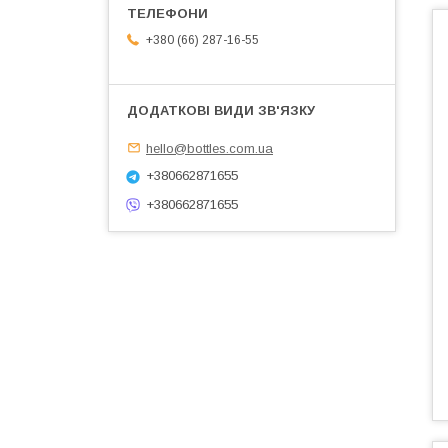
+380 (66) 287-16-55
hello@bottles.com.ua
+380662871655
+380662871655