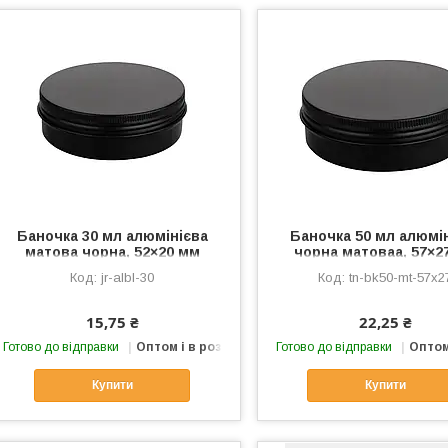
Баночка 30 мл алюмінієва
Баночка 50 мл алюмі
матова чорна, 52×20 мм
чорна матоваа, 57×2
jr-albl-30
tn-bk50-mt-57x2
15,75 ₴
22,25 ₴
Готово до відправки
Оптом і в роздріб
Готово до відправки
Оптом
Купити
Купити