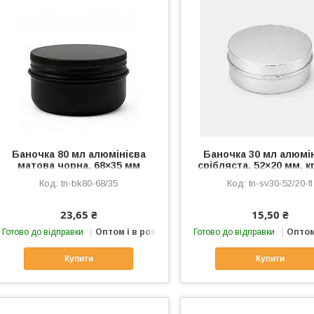
Баночка 80 мл алюмінієва
Баночка 30 мл алюмі
матова чорна, 68×35 мм
срібляста, 52×20 мм, 
фліп
tn-bk80-68/35
tn-sv30-52/20-fl
23,65 ₴
15,50 ₴
Готово до відправки
Оптом і в роздріб
Готово до відправки
Оптом
Купити
Купити