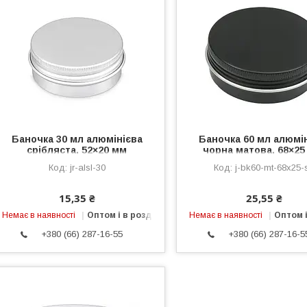
Баночка 30 мл алюмінієва
Баночка 60 мл алюмі
срібляста, 52×20 мм
чорна матова, 68×25
сріблястий кант
jr-alsl-30
j-bk60-mt-68x25-
15,35 ₴
25,55 ₴
Немає в наявності
Оптом і в роздріб
Немає в наявності
Оптом і
+380 (66) 287-16-55
+380 (66) 287-16-5