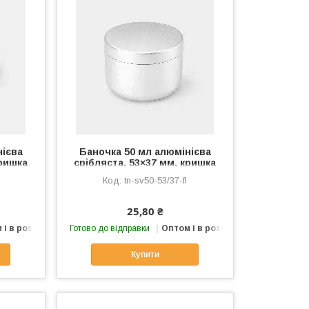
нієва
Баночка 50 мл алюмінієва
кришка
срібляста, 53×37 мм, кришка
фліп
tn-sv50-53/37-fl
25,80 ₴
 і в роздріб
Готово до відправки
Оптом і в роздріб
Купити