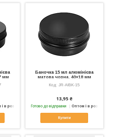
нієва
Баночка 15 мл алюмінієва
7 мм
матова чорна, 40×18 мм
7
JR-AlBK-15
13,95 ₴
 і в роздріб
Готово до відправки
Оптом і в роздріб
Купити