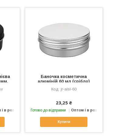
нієва
Баночка косметична
 мм,
алюміній 60 мл (срібло)
sv
jr-alsl-60
23,25 ₴
 і в роздріб
Готово до відправки
Оптом і в роздріб
Купити