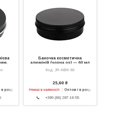
нієва
Баночка косметична
 мм,
алюміній (чорна os) — 60 мл
sv
JR-AlBK-60
25,60 ₴
 в роздріб
Немає в наявності
Оптом і в роздріб
5
+380 (66) 287-16-55