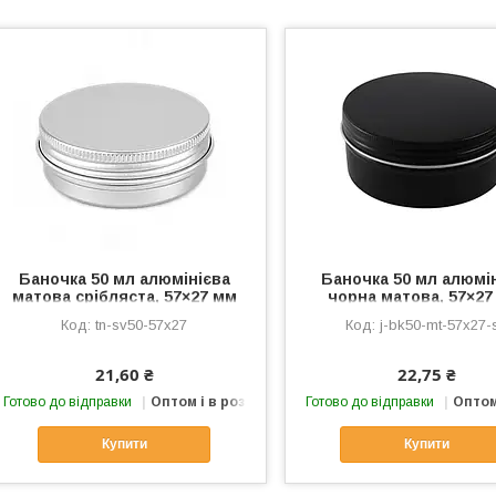
Баночка 50 мл алюмінієва
Баночка 50 мл алюмі
матова срібляста, 57×27 мм
чорна матова, 57×27
сріблястий кант
tn-sv50-57x27
j-bk50-mt-57x27-
21,60 ₴
22,75 ₴
Готово до відправки
Оптом і в роздріб
Готово до відправки
Оптом
Купити
Купити