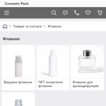
Cosmetic Pack
Товари та послуги
Флакони
Флакони
Вакуумні флакони
ПЕТ косметичні
Флакони для
флакони
аромадифузорів