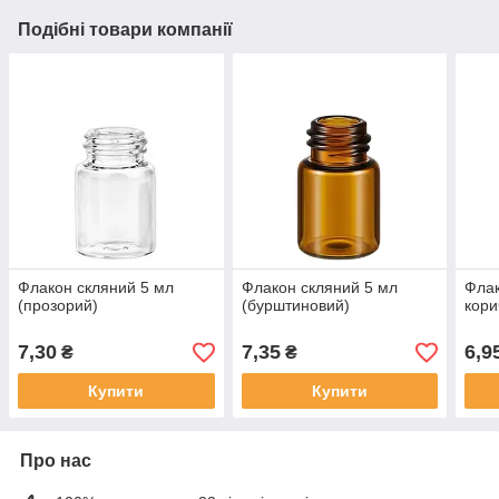
Подібні товари компанії
Флакон скляний 5 мл
Флакон скляний 5 мл
Флак
(прозорий)
(бурштиновий)
кори
7,30
7,35
6,9
₴
₴
Купити
Купити
Про нас