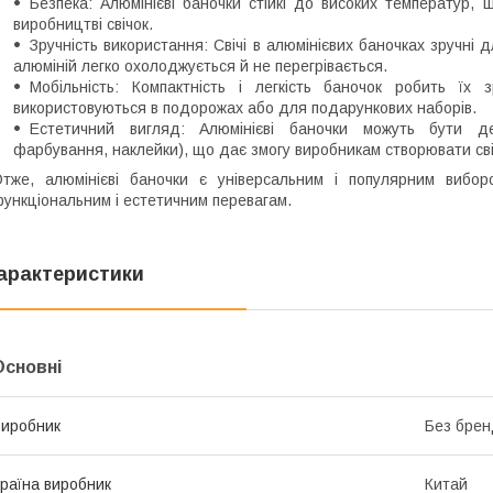
Безпека: Алюмінієві баночки стійкі до високих температур,
виробництві свічок.
Зручність використання: Свічі в алюмінієвих баночках зручні 
алюміній легко охолоджується й не перегрівається.
Мобільність: Компактність і легкість баночок робить їх 
використовуються в подорожах або для подарункових наборів.
Естетичний вигляд: Алюмінієві баночки можуть бути де
фарбування, наклейки), що дає змогу виробникам створювати свіч
тже, алюмінієві баночки є універсальним і популярним вибор
ункціональним і естетичним перевагам.
арактеристики
Основні
иробник
Без брен
раїна виробник
Китай