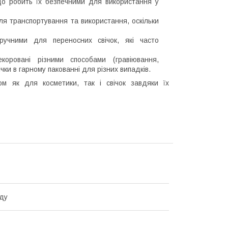
 що робить їх безпечними для використання у
для транспортування та використання, оскільки
зручними для переносних свічок, які часто
коровані різними способами (гравіювання,
ки в гарному пакованні для різних випадків.
ом як для косметики, так і свічок завдяки їх
ду