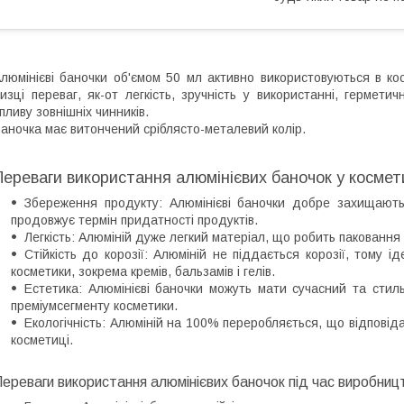
люмінієві баночки об'ємом 50 мл активно використовуються в кос
изці переваг, як-от легкість, зручність у використанні, гермети
пливу зовнішніх чинників.
аночка має витончений сріблясто-металевий колір.
Переваги використання алюмінієвих баночок у космети
Збереження продукту: Алюмінієві баночки добре захищають 
продовжує термін придатності продуктів.
Легкість: Алюміній дуже легкий матеріал, що робить паковання
Стійкість до корозії: Алюміній не піддається корозії, тому і
косметики, зокрема кремів, бальзамів і гелів.
Естетика: Алюмінієві баночки можуть мати сучасний та сти
преміумсегменту косметики.
Екологічність: Алюміній на 100% переробляється, що відповіда
косметиці.
ереваги використання алюмінієвих баночок під час виробницт