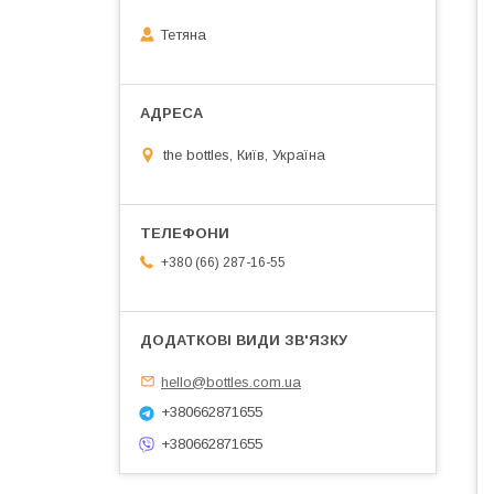
Тетяна
the bottles, Київ, Україна
+380 (66) 287-16-55
hello@bottles.com.ua
+380662871655
+380662871655