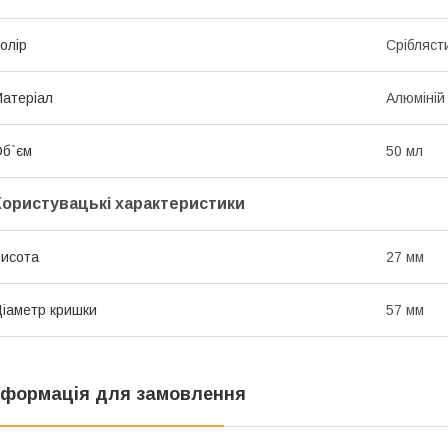
олір
Срібляст
атеріал
Алюміній
б`єм
50 мл
Користувацькі характеристики
исота
27 мм
іаметр кришки
57 мм
нформація для замовлення