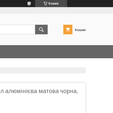
Кошик
Кошик
л алюмінієва матова чорна,