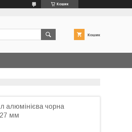
Кошик
Кошик
мл алюмінієва чорна
×27 мм