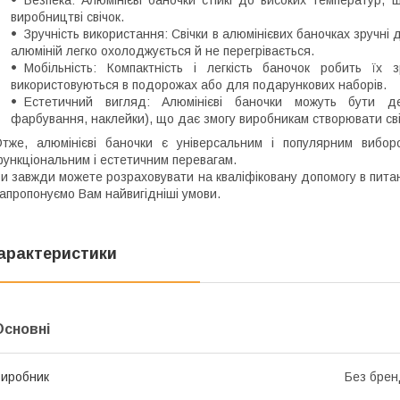
виробництві свічок.
Зручність використання: Свічки в алюмінієвих баночках зручні
алюміній легко охолоджується й не перегрівається.
Мобільність: Компактність і легкість баночок робить їх 
використовуються в подорожах або для подарункових наборів.
Естетичний вигляд: Алюмінієві баночки можуть бути де
фарбування, наклейки), що дає змогу виробникам створювати свіч
тже, алюмінієві баночки є універсальним і популярним вибор
ункціональним і естетичним перевагам.
и завжди можете розраховувати на кваліфіковану допомогу в питанн
апропонуємо Вам найвигідніші умови.
арактеристики
Основні
иробник
Без брен