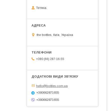
Тетяна
the bottles, Київ, Україна
+380 (66) 287-16-55
hello@bottles.com.ua
+380662871655
+380662871655