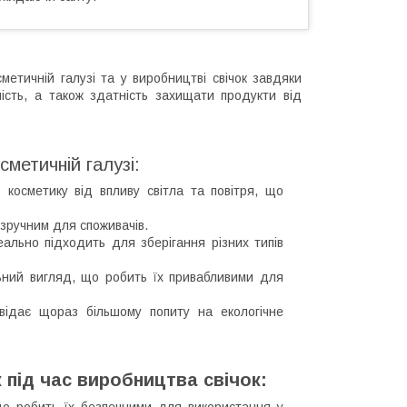
метичній галузі та у виробництві свічок завдяки
чність, а також здатність захищати продукти від
метичній галузі:
косметику від впливу світла та повітря, що
 зручним для споживачів.
деально підходить для зберігання різних типів
льний вигляд, що робить їх привабливими для
овідає щораз більшому попиту на екологічне
 під час виробництва свічок:
 що робить їх безпечними для використання у