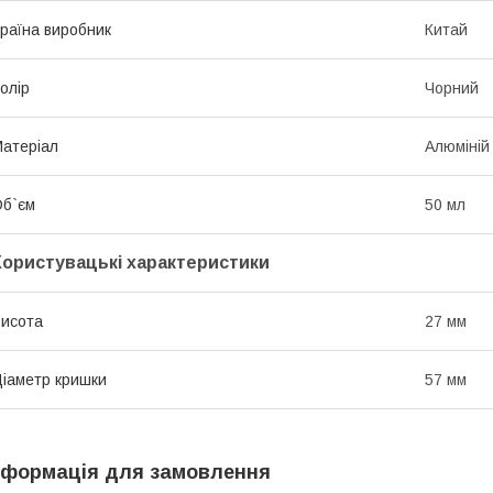
раїна виробник
Китай
олір
Чорний
атеріал
Алюміній
б`єм
50 мл
Користувацькі характеристики
исота
27 мм
іаметр кришки
57 мм
нформація для замовлення