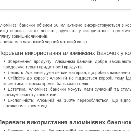
люмінієві баночки об'ємом 50 мл активно використовуються в кос
изці переваг, як-от легкість, зручність у використанні, гермети
пливу зовнішніх чинників.
аночка має лаконічний чорний матовий колір.
Переваги використання алюмінієвих баночок у кос
Збереження продукту: Алюмінієві баночки добре захищають 
продовжує термін придатності продуктів.
Легкість: Алюміній дуже легкий матеріал, що робить паковання
Стійкість до корозії: Алюміній не піддається корозії, тому і
косметики, зокрема кремів, бальзамів і гелів.
Естетика: Алюмінієві баночки можуть мати сучасний та сти
преміумсегменту косметики.
Екологічність: Алюміній на 100% переробляється, що відп
паковання в косметиці.
Переваги використання алюмінієвих баночок
Безпека: Алюмінієві баночки стійкі до високих температур,