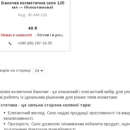
Баночка косметична скло 120
мл — (бурштинова)
JR-AM-120
40 ₴
Немає в наявності
Оптом і в роздріб
+380 (66) 287-16-55
кляні косметичні баночки - це класичний і елегантний вибір для уп
кі роблять їх ідеальним рішенням для різних типів косметики:
стетика - це сильна сторона скляної тари:
Елегантний вигляд: Скло надає продукції престижності та виш
ексклюзивності.
Прозорість: Скло дозволяє споживачам побачити продукт, оцін
додатковим фактором привабливості.