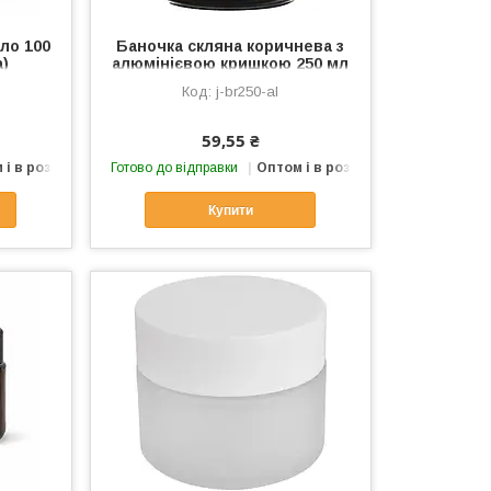
ло 100
Баночка скляна коричнева з
а)
алюмінієвою кришкою 250 мл
j-br250-al
59,55 ₴
 і в роздріб
Готово до відправки
Оптом і в роздріб
Купити