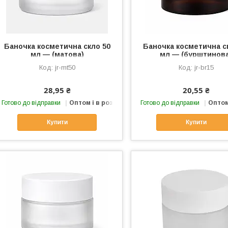
Баночка косметична скло 50
Баночка косметична с
мл — (матова)
мл — (бурштинов
jr-mt50
jr-br15
28,95 ₴
20,55 ₴
Готово до відправки
Оптом і в роздріб
Готово до відправки
Оптом
Купити
Купити