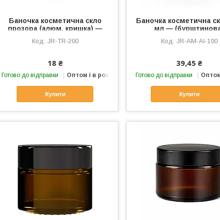
Баночка косметична скло
Баночка косметична ск
прозора (алюм. кришка) —
мл — (бурштинов
200 мл
JR-TR-200
JR-AM-Al-100
18 ₴
39,45 ₴
Готово до відправки
Оптом і в роздріб
Готово до відправки
Оптом
Купити
Купити