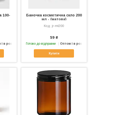
а 100-
Баночка косметична скло 200
мл - (матова)
jr-mt200
59 ₴
 і в роздріб
Готово до відправки
Оптом і в роздріб
Купити