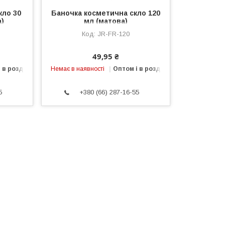
кло 30
Баночка косметична скло 120
а)
мл (матова)
JR-FR-120
49,95 ₴
 в роздріб
Немає в наявності
Оптом і в роздріб
5
+380 (66) 287-16-55