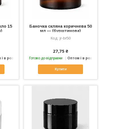
кло 15
Баночка скляна коричнева 50
а)
мл — (бурштинова)
jr-br50
27,75 ₴
 і в роздріб
Готово до відправки
Оптом і в роздріб
Купити