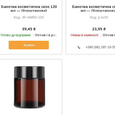
Баночка косметична скло 120
Баночка косметична с
мл — (бурштинова)
мл — (бурштинов
JR-AMNS-120
jr-br30
39,45 ₴
23,95 ₴
Готово до відправки
Оптом і в роздріб
Немає в наявності
Оптом і
Купити
+380 (66) 287-16-5