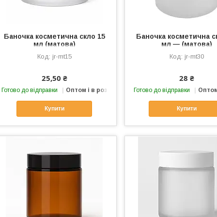
Баночка косметична скло 15
Баночка косметична с
мл (матова)
мл — (матова)
jr-mt15
jr-mt30
25,50 ₴
28 ₴
Готово до відправки
Оптом і в роздріб
Готово до відправки
Оптом
Купити
Купити