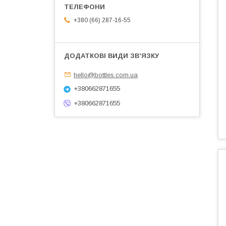
+380 (66) 287-16-55
hello@bottles.com.ua
+380662871655
+380662871655