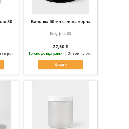
кло 30
Баночка 50 мл скляна чорна
jr-bk50
27,50 ₴
 і в роздріб
Готово до відправки
Оптом і в роздріб
Купити