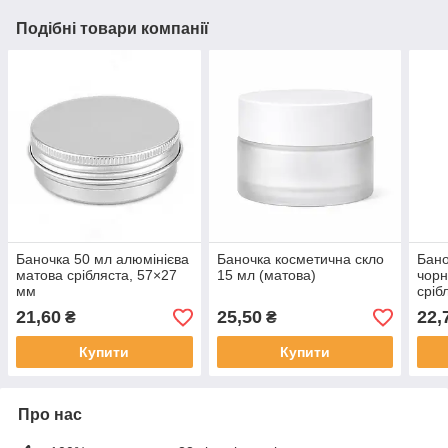
Подібні товари компанії
Баночка 50 мл алюмінієва
Баночка косметична скло
Бано
матова срібляста, 57×27
15 мл (матова)
чорн
мм
сріб
21,60
25,50
22,
₴
₴
Купити
Купити
Про нас