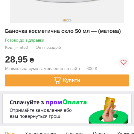
Баночка косметична скло 50 мл — (матова)
Готово до відправки
Код: jr-mt50
Опт і роздріб
28,95
₴
Мінімальна сума замовлення на сайті — 800 ₴
Купити
Опис
Характеристики
Доставка
Оплата
Умови п