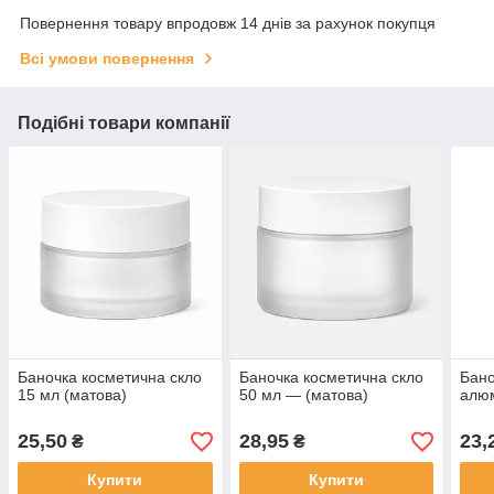
Повернення товару впродовж 14 днів за рахунок покупця
Всі умови повернення
Подібні товари компанії
Баночка косметична скло
Баночка косметична скло
Бано
15 мл (матова)
50 мл — (матова)
алюм
25,50
28,95
23,
₴
₴
Купити
Купити