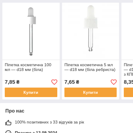
Піпетка косметична 100
Піпетка косметична 5 мл
Піпе
мл — d18 мм (біла)
— d18 мм (біла ребриста)
— d1
з КП
7,85
7,65
8,3
₴
₴
Купити
Купити
Про нас
100% позитивних з 33 відгуків за рік
Працює з 12.09.2024