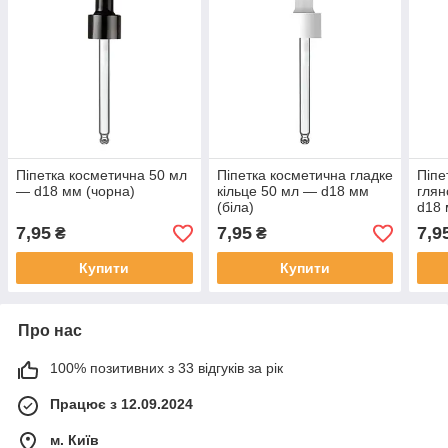
Піпетка косметична 50 мл
Піпетка косметична гладке
Піпе
— d18 мм (чорна)
кільце 50 мл — d18 мм
глян
(біла)
d18 
7,95
7,95
7,9
₴
₴
Купити
Купити
Про нас
100% позитивних з 33 відгуків за рік
Працює з 12.09.2024
м. Київ