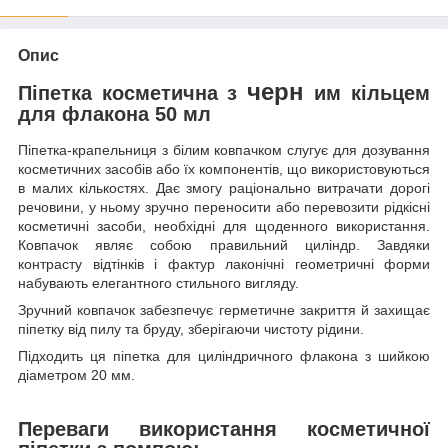
Опис
черн
Піпетка косметична з
им кільцем
для флакона 50 мл
Піпетка-крапельниця з білим ковпачком слугує для дозування
косметичних засобів або їх компонентів, що використовуються
в малих кількостях. Дає змогу раціонально витрачати дорогі
речовини, у ньому зручно переносити або перевозити рідкісні
косметичні засоби, необхідні для щоденного використання.
Ковпачок являє собою правильний циліндр. Завдяки
контрасту відтінків і фактур лаконічні геометричні форми
набувають елегантного стильного вигляду.
Зручний ковпачок забезпечує герметичне закриття й захищає
піпетку від пилу та бруду, зберігаючи чистоту рідини.
Підходить ця піпетка для циліндричного флакона з шийкою
діаметром 20 мм.
Переваги використання косметичної