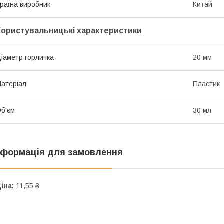
раїна виробник
Китай
Користувальницькі характеристики
іаметр горличка
20 мм
атеріал
Пластик
б'єм
30 мл
нформація для замовлення
іна:
11,55 ₴