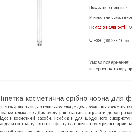
Показати оптові ціни
Мінімальна сума замов
Немає в наявності
О
+380 (66) 287-16-55
повернення товару п
Піпетка косметична срібно-чорна для 
іпетка-крапельниця з ковпачком слугує для дозування косметичних
 малих кількостях. Дає змогу раціонально витрачати дорогі речо
ідкісні косметичні засоби, необхідні для щоденного використа
авдяки контрасту відтінків і фактур лаконічні геометричні форми 
ручний ковпачок забезпечує герметичне закриття й захищає піпетк