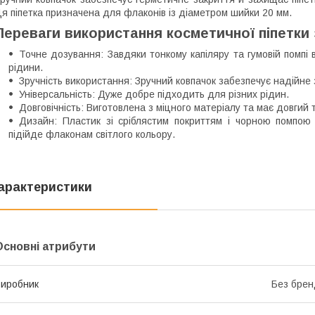
я піпетка призначена для флаконів із діаметром шийки 20 мм.
Переваги використання косметичної піпетки
Точне дозування: Завдяки тонкому капіляру та гумовій помпі в
рідини.
Зручність використання: Зручний ковпачок забезпечує надійне 
Універсальність: Дуже добре підходить для різних рідин.
Довговічність: Виготовлена з міцного матеріалу та має довгий т
Дизайн: Пластик зі сріблястим покриттям і чорною помпою
підійде флаконам світлого кольору.
арактеристики
Основні атрибути
иробник
Без брен