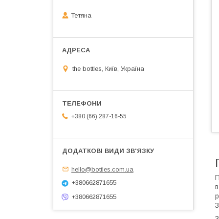
Тетяна
the bottles, Київ, Україна
+380 (66) 287-16-55
hello@bottles.com.ua
П
+380662871655
в
р
+380662871655
З
З