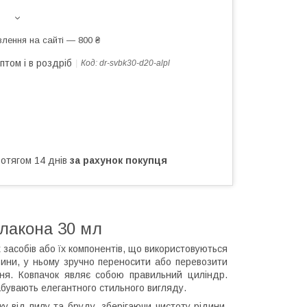
лення на сайті — 800 ₴
птом і в роздріб
Код:
dr-svbk30-d20-alpl
ротягом 14 днів
за рахунок покупця
флакона 30 мл
 засобів або їх компонентів, що використовуються
вини, у ньому зручно переносити або перевозити
ння. Ковпачок являє собою правильний циліндр.
набувають елегантного стильного вигляду.
у від пилу та бруду, зберігаючи чистоту рідини.