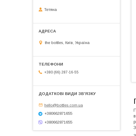
Тетяна
the bottles, Київ, Україна
+380 (66) 287-16-55
hello@bottles.com.ua
П
+380662871655
в
р
+380662871655
З
З