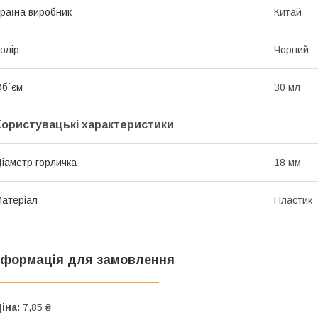
раїна виробник
Китай
олір
Чорний
б`єм
30 мл
Користувацькі характеристики
іаметр горличка
18 мм
атеріал
Пластик
нформація для замовлення
іна:
7,85 ₴