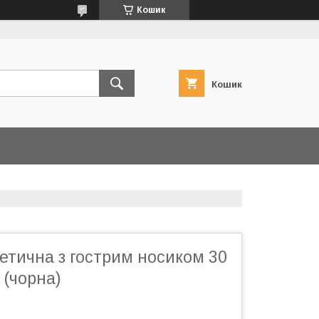
Кошик
Кошик
етична з гострим носиком 30
 (чорна)