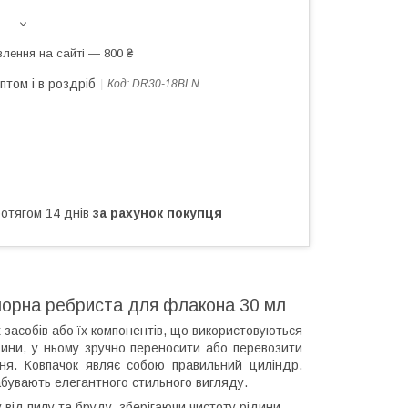
лення на сайті — 800 ₴
птом і в роздріб
Код:
DR30-18BLN
ротягом 14 днів
за рахунок покупця
чорна ребриста для флакона 30 мл
 засобів або їх компонентів, що використовуються
вини, у ньому зручно переносити або перевозити
ння. Ковпачок являє собою правильний циліндр.
набувають елегантного стильного вигляду.
 від пилу та бруду, зберігаючи чистоту рідини.