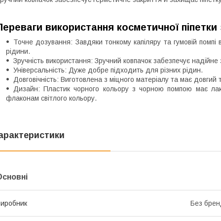
Переваги використання косметичної піпетки
Точне дозування: Завдяки тонкому капіляру та гумовій помпі в
рідини.
Зручність використання: Зручний ковпачок забезпечує надійне 
Універсальність: Дуже добре підходить для різних рідин.
Довговічність: Виготовлена з міцного матеріалу та має довгий т
Дизайн: Пластик чорного кольору з чорною помпою має лак
флаконам світлого кольору.
арактеристики
Основні
иробник
Без брен