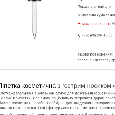
Показати оптові ціни
Мінімальна сума замов
Немає в наявності
О
+380 (66) 287-16-55
повернення товару п
Піпетка косметична
з гострим носиком
іпетка-крапельниця з ковпачком слугує для дозування косметичних
 малих кількостях. Дає змогу раціонально витрачати дорогі речо
ідкісні косметичні засоби, необхідні для щоденного використа
авдяки контрасту відтінків і фактур лаконічні геометричні форми 
ручний ковпачок забезпечує герметичне закриття й захищає піпетку