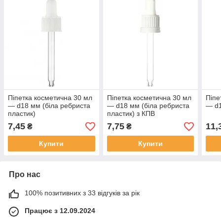
Піпетка косметична 30 мл
Піпетка косметична 30 мл
Піпе
— d18 мм (біла ребриста
— d18 мм (біла ребриста
— d1
пластик)
пластик) з КПВ
7,45
7,75
11,
₴
₴
Купити
Купити
Про нас
100% позитивних з 33 відгуків за рік
Працює з 12.09.2024