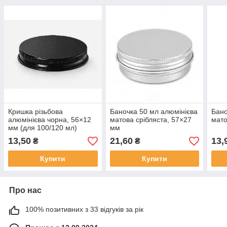
Кришка різьбова
Баночка 50 мл алюмінієва
Бано
алюмінієва чорна, 56×12
матова срібляста, 57×27
мато
мм (для 100/120 мл)
мм
13,50
21,60
13,
₴
₴
Купити
Купити
Про нас
100% позитивних з 33 відгуків за рік