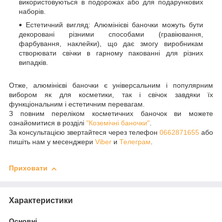
використовуються в подорожах або для подарункових
наборів.
Естетичний вигляд: Алюмінієві баночки можуть бути
декоровані різними способами (гравіювання,
фарбування, наклейки), що дає змогу виробникам
створювати свічки в гарному пакованні для різних
випадків.
Отже, алюмінієві баночки є універсальним і популярним
вибором як для косметики, так і свічок завдяки їх
функціональним і естетичним перевагам.
З повним переліком косметичних баночок ви можете
ознайомитися в розділі
"Коземічні баночки"
.
За консультацією звертайтеся через телефон
0662871655
або
пишіть нам у месенджери
Viber
и
Телеграм
.
Приховати
Характеристики
Основні