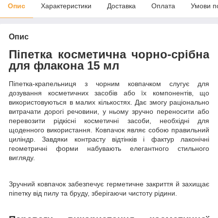
Опис
Характеристики
Доставка
Оплата
Умови п
Опис
Піпетка косметична чорно-срібна
для флакона 15 мл
Піпетка-крапельниця з чорним ковпачком слугує для
дозування косметичних засобів або їх компонентів, що
використовуються в малих кількостях. Дає змогу раціонально
витрачати дорогі речовини, у ньому зручно переносити або
перевозити рідкісні косметичні засоби, необхідні для
щоденного використання. Ковпачок являє собою правильний
циліндр. Завдяки контрасту відтінків і фактур лаконічні
геометричні форми набувають елегантного стильного
вигляду.
Зручний ковпачок забезпечує герметичне закриття й захищає
піпетку від пилу та бруду, зберігаючи чистоту рідини.