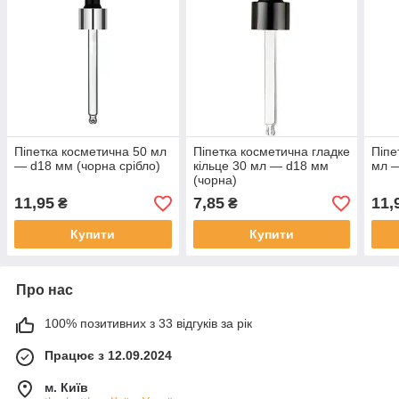
Піпетка косметична 50 мл
Піпетка косметична гладке
Піпе
— d18 мм (чорна срібло)
кільце 30 мл — d18 мм
мл —
(чорна)
11,95
7,85
11,
₴
₴
Купити
Купити
Про нас
100% позитивних з 33 відгуків за рік
Працює з 12.09.2024
м. Київ