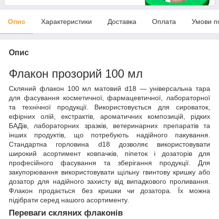
Опис
Характеристики
Доставка
Оплата
Умови п
Опис
Флакон прозорий 100 мл
Скляний флакон 100 мл матовий d18 — універсальна тара
для фасування косметичної, фармацевтичної, лабораторної
та технічної продукції. Використовується для сироваток,
ефірних олій, екстрактів, ароматичних композицій, рідких
БАДів, лабораторних зразків, ветеринарних препаратів та
інших продуктів, що потребують надійного пакування.
Стандартна горловина d18 дозволяє використовувати
широкий асортимент ковпачків, піпеток і дозаторів для
професійного фасування та зберігання продукції. Для
закупорювання використовувати щільну гвинтову кришку або
дозатор для надійного захисту від випадкового проливання.
Флакон продається без кришки чи дозатора. Їх можна
підібрати серед нашого асортименту.
Переваги скляних флаконів