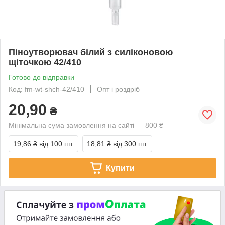
Піноутворювач білий з силіконовою
щіточкою 42/410
Готово до відправки
Код: fm-wt-shch-42/410
Опт і роздріб
20,90
₴
Мінімальна сума замовлення на сайті — 800 ₴
19,86 ₴
від 100 шт.
18,81 ₴
від 300 шт.
Купити