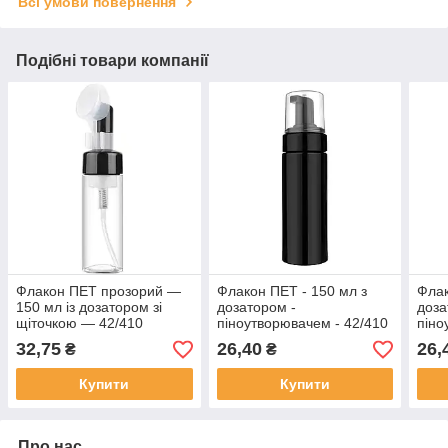
Всі умови повернення
Подібні товари компанії
Флакон ПЕТ прозорий —
Флакон ПЕТ - 150 мл з
Флак
150 мл із дозатором зі
дозатором -
доза
щіточкою — 42/410
піноутворювачем - 42/410
піно
(чорний)
(про
32,75
26,40
26,
₴
₴
Купити
Купити
Про нас