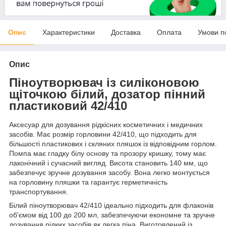
Опис
Характеристики
Доставка
Оплата
Умови п
Опис
Піноутворювач із силіконовою
щіточкою білий, дозатор пінний
пластиковий 42/410
Аксесуар для дозування рідкісних косметичних і медичних
засобів. Має розмір горловини 42/410, що підходить для
більшості пластикових і скляних пляшок із відповідним горлом.
Помпа має гладку білу основу та прозору кришку, тому має
лаконічний і сучасний вигляд. Висота становить 140 мм, що
забезпечує зручне дозування засобу. Вона легко монтується
на горловину пляшки та гарантує герметичність
транспортування.
Білий піноутворювач 42/410 ідеально підходить для флаконів
об'ємом від 100 до 200 мл, забезпечуючи економне та зручне
дозування рідких засобів як легка піна. Виготовлений із