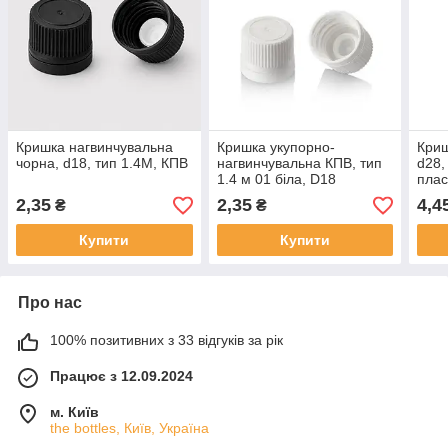
Кришка нагвинчувальна
Кришка укупорно-
Криш
чорна, d18, тип 1.4М, КПВ
нагвинчувальна КПВ, тип
d28,
1.4 м 01 біла, D18
плас
2,35
2,35
4,4
₴
₴
Купити
Купити
Про нас
100% позитивних з 33 відгуків за рік
Працює з 12.09.2024
м. Київ
the bottles, Київ, Україна