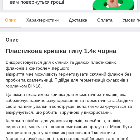
Опис
Характеристики
Доставка
Оплата
Умови п
Опис
Пластикова кришка типу 1.4к чорна
Використовується для скляних та деяких пластикових
флаконів з контролем першого
відкриття має можливість герметизувати скляний флакон без
пробки та крапельниці. Підійде для герметизації флаконів з
горлечком DIN18.
Це якісна пластикова кришка для косметичних товарів, яка
забезпечує надійне закупорювання та герметичність. Завдяки
своїй нагвинчувальній конструкції, вона легко закручується та
відкручується, що робить її зручною у використанні.
Ідеально підійде для упаковки кремів, лосьйонів, тоніків,
сироваток, масел та інших косметичних продуктів. Може бути
використана для упаковки як розсипчастої косметики
(порошки, рум'яна, тіні), так і напіврідкої (креми, гелі, тощо).