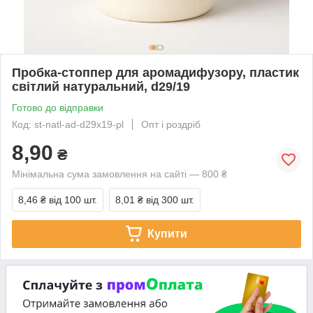
Пробка-стоппер для аромадифузору, пластик
світлий натуральний, d29/19
Готово до відправки
Код: st-natl-ad-d29x19-pl
Опт і роздріб
8,90
₴
Мінімальна сума замовлення на сайті — 800 ₴
8,46 ₴
від 100 шт.
8,01 ₴
від 300 шт.
Купити