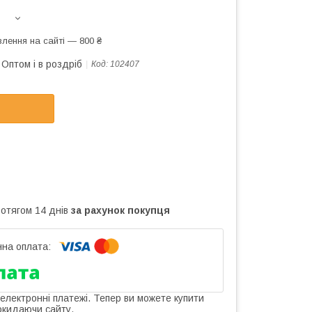
лення на сайті — 800 ₴
Оптом і в роздріб
Код:
102407
ротягом 14 днів
за рахунок покупця
 електронні платежі. Тепер ви можете купити
окидаючи сайту.