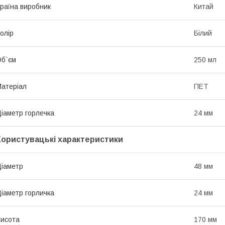
раїна виробник
Китай
олір
Білий
б`єм
250 мл
атеріал
ПЕТ
іаметр горлечка
24 мм
Користувацькі характеристики
іаметр
48 мм
іаметр горличка
24 мм
исота
170 мм