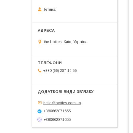
Тетяна
the bottles, Київ, Україна
+380 (66) 287-16-55
hello@bottles.com.ua
+380662871655
+380662871655