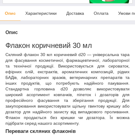
Опис
Характеристики
Доставка
Оплата
Умови п
Опис
Флакон коричневий 30 мл
Скляний флакон 30 мл коричневий d20 — універсальна тара
для фасування косметичної, фармацевтичної, лабораторної
та технічної продукції. Використовується для сироваток,
ефірних олій, екстрактів, ароматичних композицій, рідких
БАДів, лабораторних зразків, ветеринарних препаратів та
інших продуктів, що потребують надійного пакування.
Стандартна горловина d20 дозволяє використовувати
широкий асортимент ковпачків, піпеток і дозаторів для
професійного фасування та зберігання продукції. Для
закупорювання використовувати щільну гвинтову кришку або
дозатор для надійного захисту від випадкового проливання.
Флакон продається без кришки чи дозатора. Їх можна
підібрати серед нашого асортименту.
Переваги скляних флаконів