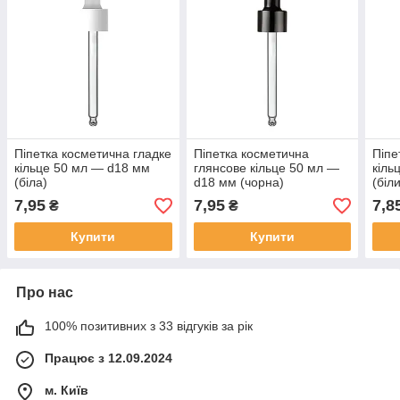
Піпетка косметична гладке
Піпетка косметична
Піпе
кільце 50 мл — d18 мм
глянсове кільце 50 мл —
кіль
(біла)
d18 мм (чорна)
(біл
7,95
7,95
7,8
₴
₴
Купити
Купити
Про нас
100% позитивних з 33 відгуків за рік
Працює з 12.09.2024
м. Київ