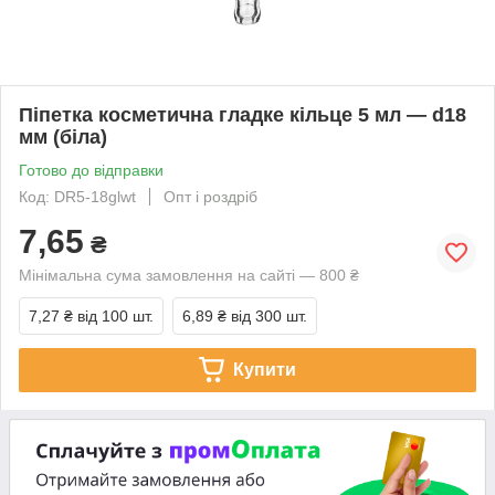
Піпетка косметична гладке кільце 5 мл — d18
мм (біла)
Готово до відправки
Код: DR5-18glwt
Опт і роздріб
7,65
₴
Мінімальна сума замовлення на сайті — 800 ₴
7,27 ₴
від 100 шт.
6,89 ₴
від 300 шт.
Купити