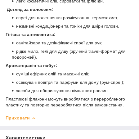
легкі косметичні олії, сироватки та флюїди.
Догляд за волоссям:
спреї для полегшення розчісування, термозахист;
незмивні кондиціонери та тоніки для шкіри голови.
Гігієна та антисептика:
санітайзери та дезінфікуючі спреї для рук;
рідке мило, гелі для душу (зручний travel-формат для
подорожей).
Ароматерапія та побут:
суміші ефірних олій та масажні олії;
освіжувачі повітря та парфуми для дому (рум-спреї);
засоби для обприскування кімнатних рослин.
Пластикові флакони можуть вироблятися з переробленого
пластику та повторно перероблятися після використання.
Приховати
Характеристики