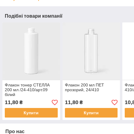
Подібні товари компанії
Флакон тонер СТЕЛЛА
Флакон 200 мл ПET
Флак
200 мл /24-410/арт.09
прозорий, 24/410
410/
білий
11,80
11,80
10,
₴
₴
Купити
Купити
Про нас