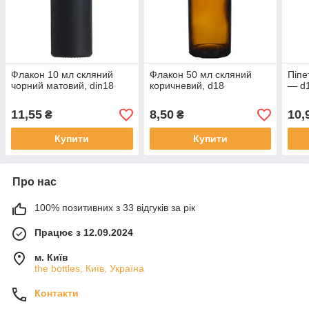
Флакон 10 мл скляний
Флакон 50 мл скляний
Піпе
чорний матовий, din18
коричневий, d18
— d1
11,55
8,50
10,
₴
₴
Купити
Купити
Про нас
100% позитивних з 33 відгуків за рік
Працює з 12.09.2024
м. Київ
the bottles, Київ, Україна
Контакти