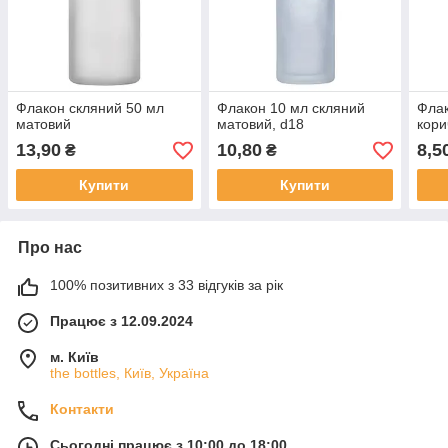
Флакон скляний 50 мл
Флакон 10 мл скляний
Флак
матовий
матовий, d18
кори
13,90
10,80
8,5
₴
₴
Купити
Купити
Про нас
100% позитивних з 33 відгуків за рік
Працює з 12.09.2024
м. Київ
the bottles, Київ, Україна
Контакти
Сьогодні працює з 10:00 до 18:00