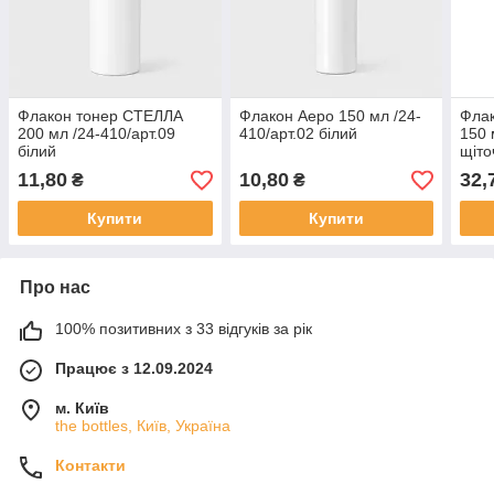
Флакон тонер СТЕЛЛА
Флакон Аеро 150 мл /24-
Фла
200 мл /24-410/арт.09
410/арт.02 білий
150 
білий
щіто
11,80
10,80
32,
₴
₴
Купити
Купити
Про нас
100% позитивних з 33 відгуків за рік
Працює з 12.09.2024
м. Київ
the bottles, Київ, Україна
Контакти